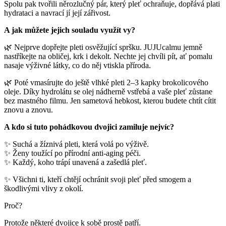
Spolu pak tvořili něrozlučný pár, který pleť ochraňuje, dopřává plati
hydrataci a navrací jí její zářivost.
A jak můžete jejich souladu využít vy?
🌿 Nejprve dopřejte pleti osvěžující spršku. JUJUcalmu jemně
nastříkejte na obličej, krk i dekolt. Nechte jej chvíli pít, ať pomalu
nasaje výživné látky, co do něj vtiskla příroda.
🌿 Poté vmasírujte do ještě vlhké pleti 2–3 kapky brokolicového
oleje. Díky hydrolátu se olej nádherně vstřebá a vaše pleť zůstane
bez mastného filmu. Jen sametová hebkost, kterou budete chtít cítit
znovu a znovu.
A kdo si tuto pohádkovou dvojici zamiluje nejvíc?
✨ Suchá a žíznivá pleti, která volá po výživě.
✨ Ženy toužící po přírodní anti-aging péči.
✨ Každý, koho trápí unavená a zašedlá pleť.
✨ Všichni ti, kteří chtějí ochránit svoji pleť před smogem a
škodlivými vlivy z okolí.
Proč?
Protože některé dvojice k sobě prostě patří.