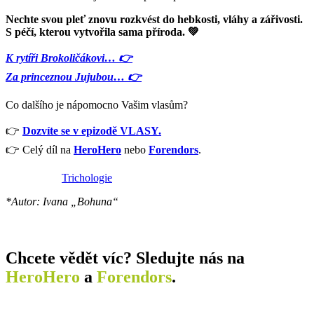
Nechte svou pleť znovu rozkvést do hebkosti, vláhy a zářivosti.
S péčí, kterou vytvořila sama příroda. 💚
K rytíři Brokoličákovi… 👉
Za princeznou Jujubou…
👉
Co dalšího je nápomocno Vašim vlasům?
👉
Dozvíte se v epizodě VLASY.
👉 Celý díl na
HeroHero
nebo
Forendors
.
Trichologie
*Autor: Ivana „Bohuna“
Chcete vědět víc? Sledujte nás na
HeroHero
a
Forendors
.