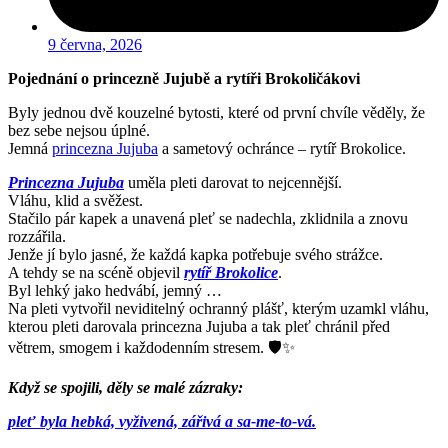
9 června, 2026
Pojednání o princezně Jujubě a rytíři Brokoličákovi
Byly jednou dvě kouzelné bytosti, které od první chvíle věděly, že
bez sebe nejsou úplné.
Jemná
princezna Jujuba
a sametový ochránce – rytíř Brokolice.
Princezna Jujuba
uměla pleti darovat to nejcennější.
Vláhu, klid a svěžest.
Stačilo pár kapek a unavená pleť se nadechla, zklidnila a znovu
rozzářila.
Jenže jí bylo jasné, že každá kapka potřebuje svého strážce.
A tehdy se na scéně objevil
rytíř Brokolice
.
Byl lehký jako hedvábí, jemný …
Na pleti vytvořil neviditelný ochranný plášť, kterým uzamkl vláhu,
kterou pleti darovala princezna Jujuba a tak pleť chránil před
větrem, smogem i každodenním stresem. 🛡️✨
Když se spojili, děly se malé zázraky:
pleť byla hebká, vyživená, zářivá a sa-me-to-vá.