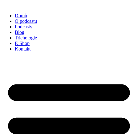
Přejít
k
Domů
obsahu
O podcastu
Podcasty
Blog
Trichologie
E-Shop
Kontakt