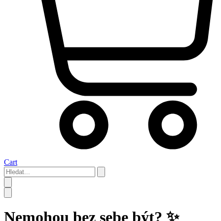
Cart
Hledat...
Nemohou bez sebe být? ✨